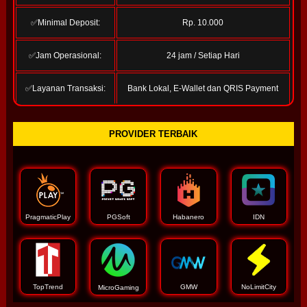
✅Minimal Deposit:
Rp. 10.000
✅Jam Operasional:
24 jam / Setiap Hari
✅Layanan Transaksi:
Bank Lokal, E-Wallet dan QRIS Payment
PROVIDER TERBAIK
PragmaticPlay
PGSoft
Habanero
IDN
TopTrend
GMW
NoLimitCity
MicroGaming